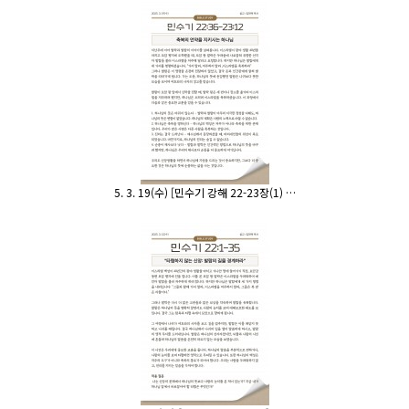
5. 3. 19(수) [민수기 강해 22-23장(1) …