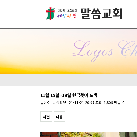
11월 18일~19일 헌금꽂이 도색
글쓴이
세상의빛
21-11-21 20:07
조회
1,809
댓글
0
이전
다음
Content