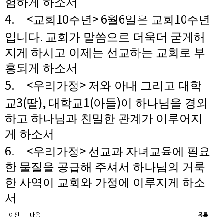
험하게 하소서
4. <
10
> 6
6
10
교회
주년
월
일은 교회
주년
.
입니다
교회가 말씀으로 더욱더 굳게해
지게 하시고 이제는 선교하는 교회로 부
흥되게 하소서
5. <
>
우리가정
저와 아내 그리고 대학
3(
),
1(
)
교
딸
대학교
아들
이 하나님을 경외
하고 하나님과 친밀한 관계가 이루어지
게 하소서
6. <
>
우리가정
선교과 자녀교육에 필요
한 물질을 공급해 주셔서 하나님의 거룩
한 사역이 교회와 가정에 이루지게 하소
서
이전
다음
목록