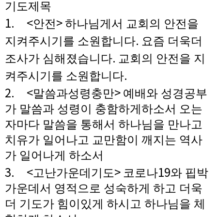
기도제목
1. <
>
안전
하나님게서 교회의 안전을
.
지켜주시기를 소원합니다
요즘 더욱더
.
조사가 심해졌습니다
교회의 안전을 지
.
켜주시기를 소원합니다
2. <
>
말씀과성령충만
예배와 성경공부
가 말씀과 성령이 충함하게하소서 오는
자마다 말씀을 통해서 하나님을 만나고
치유가 일어나고 교만함이 깨지는 역사
가 일어나게 하소서
3. <
>
19
고난가운데기도
코로나
와 핍박
가운데서 영적으로 성숙하게 하고 더욱
더 기도가 힘이있게 하시고 하나님을 체